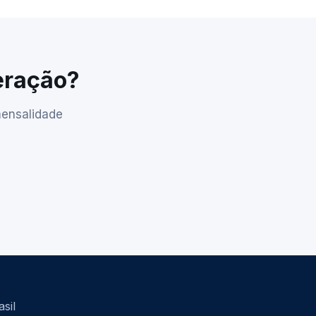
peração?
mensalidade
sil