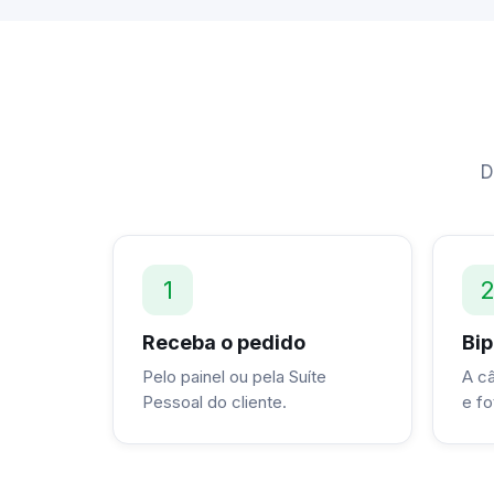
D
1
Receba o pedido
Bip
Pelo painel ou pela Suíte
A c
Pessoal do cliente.
e fo