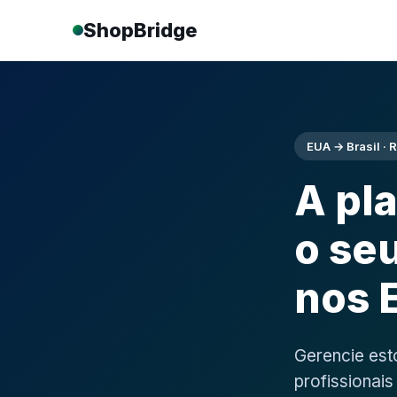
ShopBridge
EUA → Brasil ·
A pl
o se
nos 
Gerencie est
profissionai